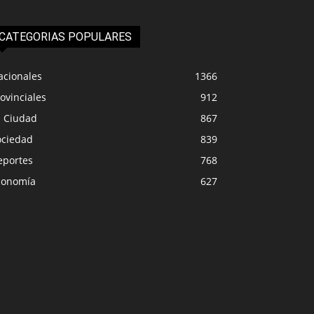
CATEGORIAS POPULARES
acionales
1366
ovinciales
912
a Ciudad
867
ociedad
839
eportes
768
conomía
627