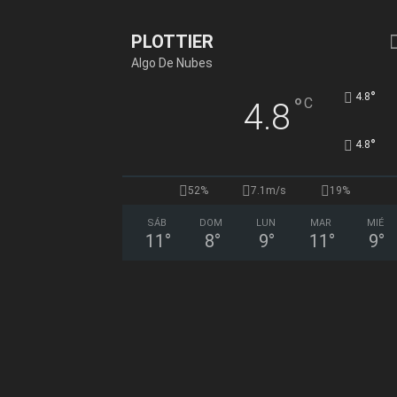
PLOTTIER
Algo De Nubes
°
4.8
°
C
4.8
°
4.8
52%
7.1m/s
19%
SÁB
DOM
LUN
MAR
MIÉ
11
°
8
°
9
°
11
°
9
°