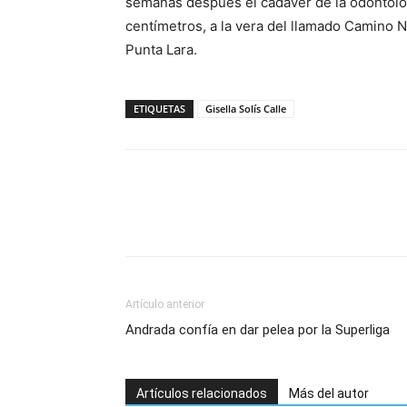
semanas después el cadáver de la odontólo
centímetros, a la vera del llamado Camino Ne
Punta Lara.
ETIQUETAS
Gisella Solís Calle
Artículo anterior
Andrada confía en dar pelea por la Superliga
Artículos relacionados
Más del autor