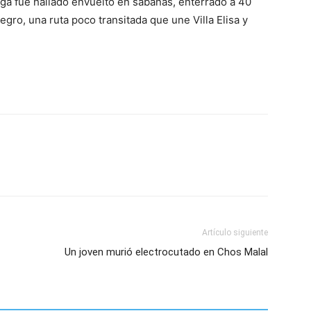
ga fue hallado envuelto en sábanas, enterrado a 40
gro, una ruta poco transitada que une Villa Elisa y
Artículo siguiente
Un joven murió electrocutado en Chos Malal