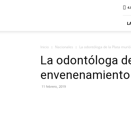
ElDigitalPlottier
4.
L
Inicio
Nacionales
La odontóloga de la Plata muri
La odontóloga de
envenenamiento
11 febrero, 2019