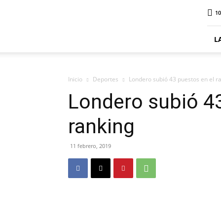
ElDigitalPlottier
10
L
Inicio
Deportes
Londero subió 43 puestos en el r
Londero subió 43
ranking
11 febrero, 2019