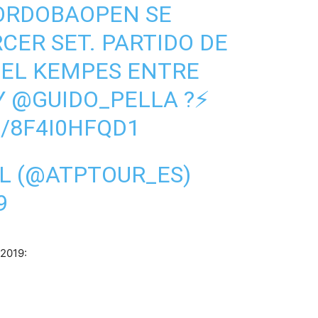
ORDOBAOPEN
SE
CER SET. PARTIDO DE
 EL KEMPES ENTRE
Y
@GUIDO_PELLA
?⚡️
/8F4I0HFQD1
L (@ATPTOUR_ES)
9
 2019: