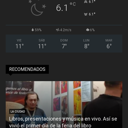
°
6.1
°
C
6.1
°
6.1
59%
4.2m/s
6%
VIE
SÁB
DOM
LUN
MAR
11
°
11
°
7
°
8
°
6
°
RECOMENDADOS
LA CIUDAD
Libros, presentaciones y música en vivo. Así se
vivió el primer día de la feria del libro
o