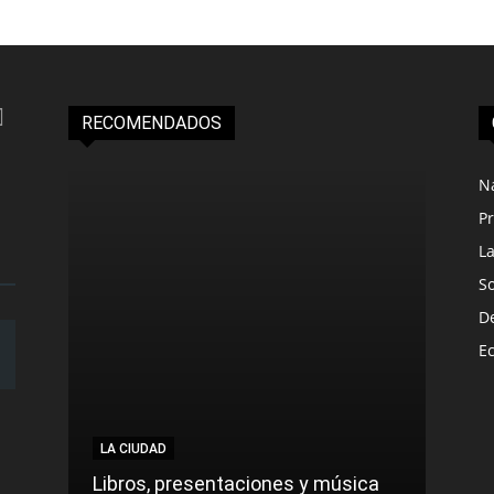
RECOMENDADOS
N
Pr
L
S
D
E
LA CIUDAD
LA C
Libros, presentaciones y música
Munic