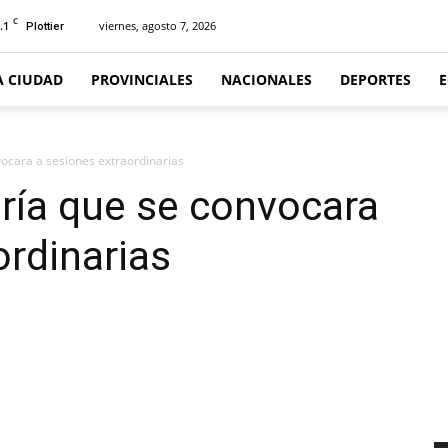
C
.1
viernes, agosto 7, 2026
Plottier
A CIUDAD
PROVINCIALES
NACIONALES
DEPORTES
ocara a sesiones extraordinarias
ría que se convocara
ordinarias