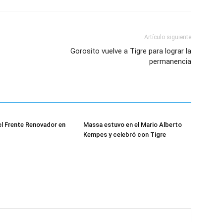
Artículo siguiente
Gorosito vuelve a Tigre para lograr la
permanencia
el Frente Renovador en
Massa estuvo en el Mario Alberto
Kempes y celebró con Tigre