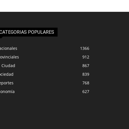
CATEGORIAS POPULARES
acionales
1366
ovinciales
912
a Ciudad
867
ociedad
839
eportes
768
conomía
627
IUDAD
LA CIUDAD
ipalidad de Plottier emitió
Más de 16 camiones