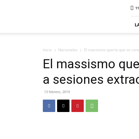
ElDigitalPlottier
11
L
Inicio
Nacionales
El massismo quería que se conv
El massismo que
a sesiones extra
13 febrero, 2019