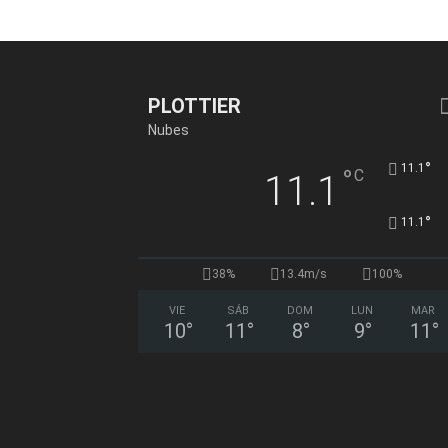
PLOTTIER
Nubes
°
11.1
°
C
11.1
°
11.1
38%
13.4m/s
100%
VIE
SÁB
DOM
LUN
MAR
10
°
11
°
8
°
9
°
11
°