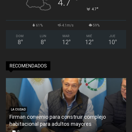
°
4.7
°
4.7
61%
4.1m/s
59%
DOM
LUN
MAR
MIÉ
JUE
8
°
8
°
12
°
12
°
10
°
RECOMENDADOS
LA CIUDAD
Firman convenio para construir complejo
habitacional para adultos mayores
P
0