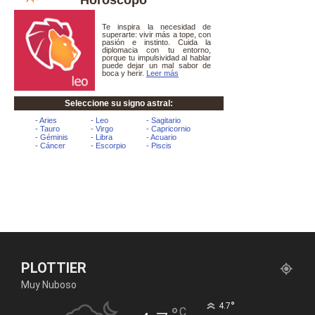
PLOTTIER
Muy Nuboso
°
4.7
C