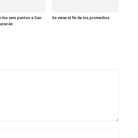
n los seis puntos a San
Se viene el fin de los promedios
Huracán