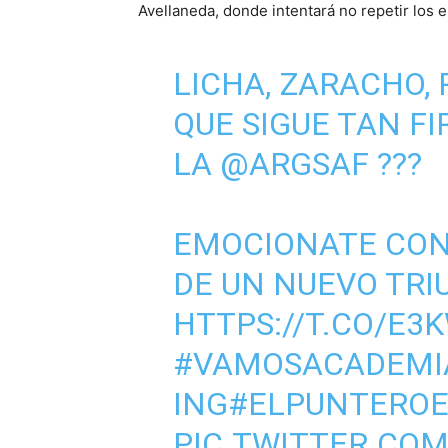
Avellaneda, donde intentará no repetir los 
LICHA, ZARACHO,
QUE SIGUE TAN F
LA
@ARGSAF
???
EMOCIONATE CON 
DE UN NUEVO TR
HTTPS://T.CO/E
#VAMOSACADEMI
ING
#ELPUNTERO
PIC.TWITTER.CO