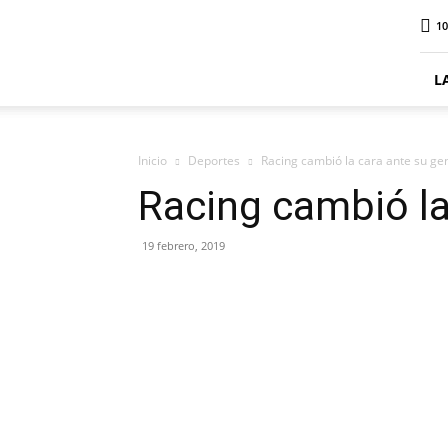
ElDigitalPlottier
10
L
Inicio
Deportes
Racing cambió la cara ante su ge
Racing cambió la
19 febrero, 2019