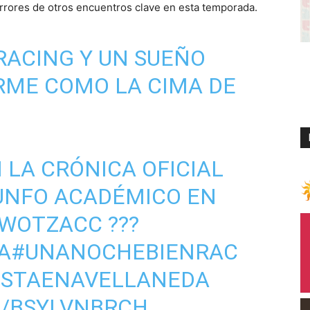
errores de otros encuentros clave en esta temporada.
 RACING Y UN SUEÑO
IRME COMO LA CIMA DE
LA CRÓNICA OFICIAL
IUNFO ACADÉMICO EN
3KWOTZACC
???
A
#UNANOCHEBIENRAC
ESTAENAVELLANEDA
M/BSYLVNBRCH