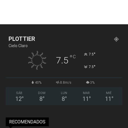
PLOTTIER
Cielo Claro
°
7.5
°
C
7.5
°
7.5
40%
8.8m/s
3%
SÁB
DOM
LUN
MAR
MIÉ
12
°
8
°
8
°
11
°
11
°
RECOMENDADOS