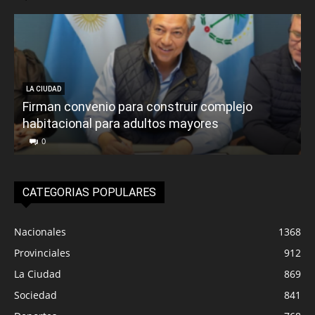
LA CIUDAD
Firman convenio para construir complejo
habitacional para adultos mayores
P
0
CATEGORIAS POPULARES
Nacionales
1368
Provinciales
912
La Ciudad
869
Sociedad
841