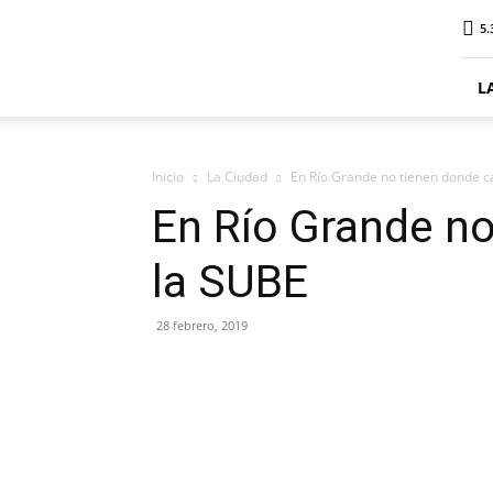
ElDigitalPlottier
5.
L
Inicio
La Ciudad
En Río Grande no tienen donde c
En Río Grande no
la SUBE
28 febrero, 2019