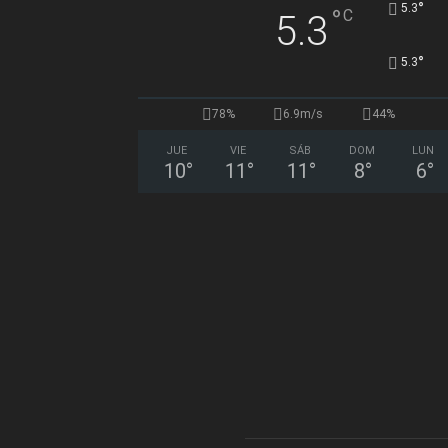
°
5.3
°
C
5.3
°
5.3
78%
6.9m/s
44%
JUE
VIE
SÁB
DOM
LUN
10
°
11
°
11
°
8
°
6
°