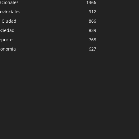
acionales
1366
ovinciales
912
a Ciudad
866
ociedad
839
eportes
768
conomía
627