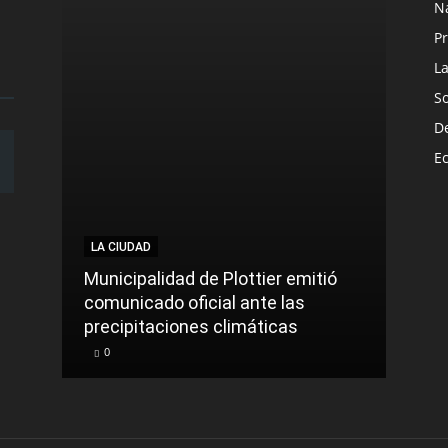
N
Pr
L
S
D
E
LA CIUDAD
Municipalidad de Plottier emitió
comunicado oficial ante las
precipitaciones climáticas
0