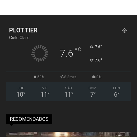
PLOTTIER
Cielo Claro
°
7.6
°
C
7.6
°
7.6
58%
8.3m/s
0%
JUE
VIE
SÁB
DOM
LUN
10
°
11
°
11
°
7
°
6
°
RECOMENDADOS