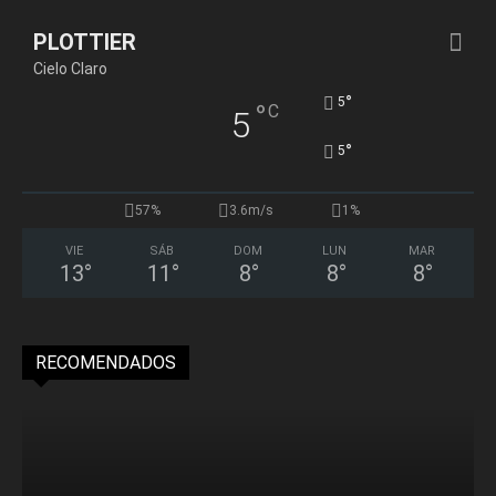
PLOTTIER
Cielo Claro
°
5
°
C
5
°
5
57%
3.6m/s
1%
VIE
SÁB
DOM
LUN
MAR
13
°
11
°
8
°
8
°
8
°
RECOMENDADOS