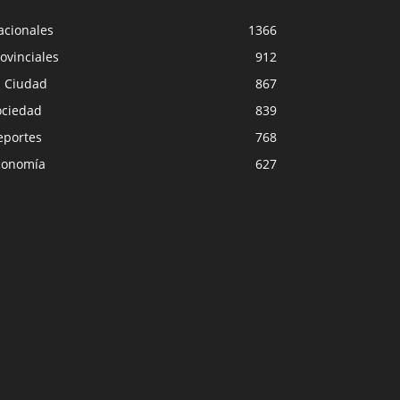
acionales
1366
ovinciales
912
a Ciudad
867
ociedad
839
eportes
768
conomía
627