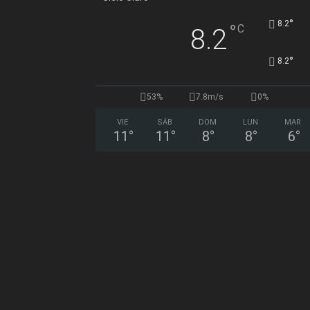
°
8.2
°
C
8.2
°
8.2
53%
7.8m/s
0%
VIE
SÁB
DOM
LUN
MAR
11
°
11
°
8
°
8
°
6
°