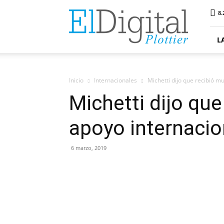
ElDigitalPlottier
8.
L
Inicio
Internacionales
Michetti dijo que recibió m
Michetti dijo qu
apoyo internacio
6 marzo, 2019