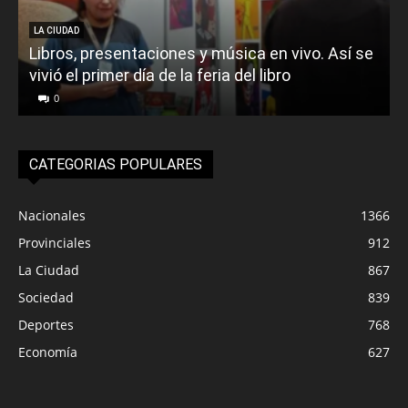
LA CIUDAD
Libros, presentaciones y música en vivo. Así se
vivió el primer día de la feria del libro
o
0
CATEGORIAS POPULARES
Nacionales
1366
Provinciales
912
La Ciudad
867
Sociedad
839
Deportes
768
Economía
627