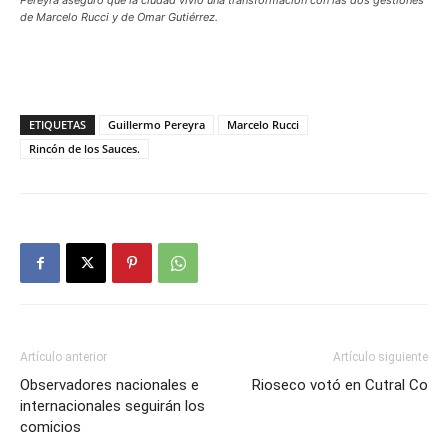
Pereyra aseguró que la ciudad vivió una transformación con las dos gestiones
de Marcelo Rucci y de Omar Gutiérrez.
ETIQUETAS
Guillermo Pereyra
Marcelo Rucci
Rincón de los Sauces.
Artículo anterior
Artículo siguiente
Observadores nacionales e
Rioseco votó en Cutral Co
internacionales seguirán los
comicios