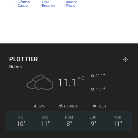
PLOTTIER
Nubes
°
11.1
°
C
11.1
°
11.1
38%
13.4m/s
100%
VIE
SÁB
DOM
LUN
MAR
10
°
11
°
8
°
9
°
11
°