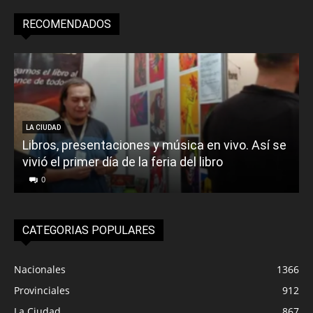
RECOMENDADOS
LA CIUDAD
Libros, presentaciones y música en vivo. Así se
vivió el primer día de la feria del libro
o
0
CATEGORIAS POPULARES
Nacionales
1366
Provinciales
912
La Ciudad
867