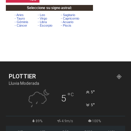
PLOTTIER
Lluvia Moderada
°
5
°
C
5
°
5
89%
4.9m/s
100%