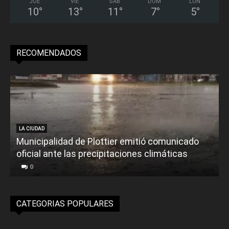
JUE
VIE
SÁB
DOM
LUN
10
°
13
°
11
°
7
°
5
°
RECOMENDADOS
LA CIUDAD
Municipalidad de Plottier emitió comunicado
oficial ante las precipitaciones climáticas
0
CATEGORIAS POPULARES