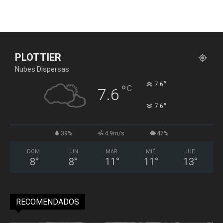
PLOTTIER
Nubes Dispersas
°
7.6
°
C
7.6
°
7.6
39%
4.9m/s
47%
DOM
LUN
MAR
MIÉ
JUE
8
°
8
°
11
°
11
°
13
°
RECOMENDADOS