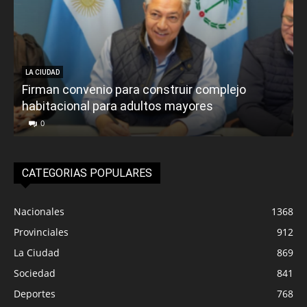
LA CIUDAD
Firman convenio para construir complejo
habitacional para adultos mayores
P
0
CATEGORIAS POPULARES
Nacionales
1368
Provinciales
912
La Ciudad
869
Sociedad
841
Deportes
768