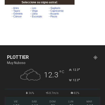
PLOTTIER
Muy Nuboso
°
12.3
°
C
12.3
°
12.3
36%
8.7m/s
82%
VIE
SÁB
DOM
LUN
MAR