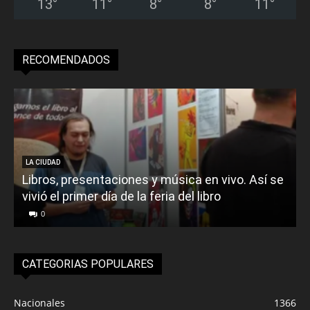
13
°
11
°
8
°
8
°
11
°
RECOMENDADOS
LA CIUDAD
Libros, presentaciones y música en vivo. Así se
vivió el primer día de la feria del libro
o
0
CATEGORIAS POPULARES
Nacionales
1366