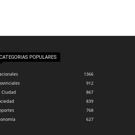
CATEGORIAS POPULARES
acionales
1366
ovinciales
912
a Ciudad
867
ociedad
839
eportes
768
conomía
627