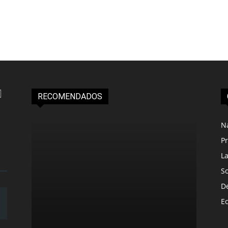
RECOMENDADOS
N
Pr
L
S
D
E