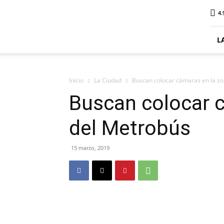
ElDigitalPlottier
4.
L
Inicio
La Ciudad
Buscan colocar cámaras en la z
Buscan colocar 
del Metrobús
15 marzo, 2019