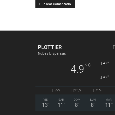
PLOTTIER
Nubes Dispersas
°
4.9
°
C
4.9
°
4.9
55%
3m/s
41%
VIE
SÁB
DOM
LUN
MAR
13
°
11
°
8
°
8
°
11
°