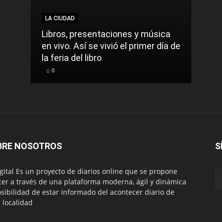
LA CIUDAD
LA C
Libros, presentaciones y música
Munic
en vivo. Así se vivió el primer día de
comu
la feria del libro
prec
0
0
BRE NOSOTROS
S
igital Es un proyecto de diarios online que se propone
cer a través de una plataforma moderna, ágil y dinámica
osibilidad de estar informado del acontecer diario de
 localidad