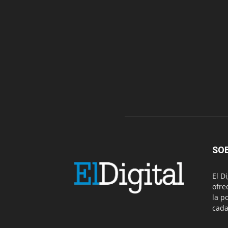
SO
El D
ofre
la p
cada