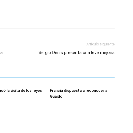
Artículo siguiente
ia
Sergio Denis presenta una leve mejoría
có la visita de los reyes
Francia dispuesta a reconocer a
Guaidó