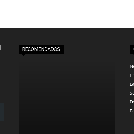
RECOMENDADOS
N
Pr
L
S
D
E