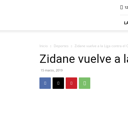
ElDigitalPlottier
12
L
Inicio
Deportes
Zidane vuelve a la Liga contra el 
Zidane vuelve a l
15 marzo, 2019