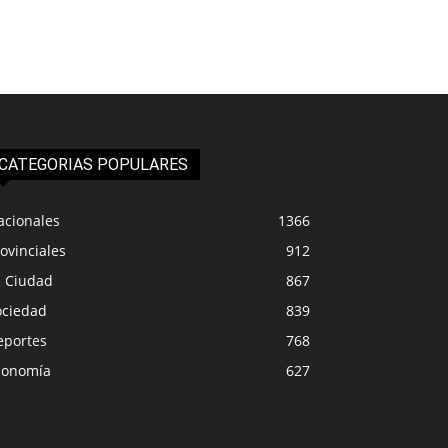
CATEGORIAS POPULARES
acionales
1366
ovinciales
912
a Ciudad
867
ociedad
839
eportes
768
conomía
627