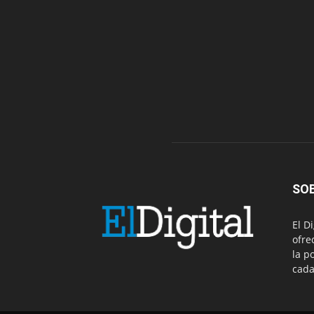
SO
El D
ofre
la p
cada