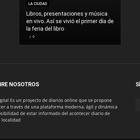
LA CIUDAD
LA C
Libros, presentaciones y música
Munic
en vivo. Así se vivió el primer día de
comu
la feria del libro
prec
0
0
BRE NOSOTROS
S
igital Es un proyecto de diarios online que se propone
cer a través de una plataforma moderna, ágil y dinámica
osibilidad de estar informado del acontecer diario de
 localidad