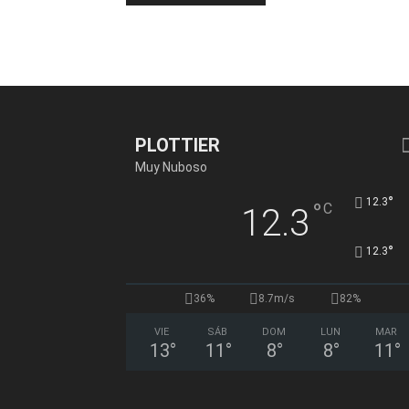
PLOTTIER
Muy Nuboso
°
12.3
°
C
12.3
°
12.3
36%
8.7m/s
82%
VIE
SÁB
DOM
LUN
MAR
13
°
11
°
8
°
8
°
11
°