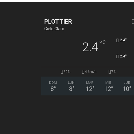
PLOTTIER
Cielo Claro
°
2.4
°
C
2.4
°
2.4
69%
4.6m/s
7%
DOM
LUN
MAR
MIÉ
JUE
8
°
8
°
12
°
12
°
10
°