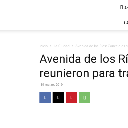
ElDigitalPlottier
2.
L
Inicio
La Ciudad
Avenida de los Ríos: Concejales s
Avenida de los R
reunieron para tr
19 marzo, 2019