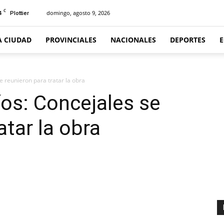
C
4
domingo, agosto 9, 2026
Plottier
A CIUDAD
PROVINCIALES
NACIONALES
DEPORTES
e reunieron para tratar la obra
íos: Concejales se
atar la obra