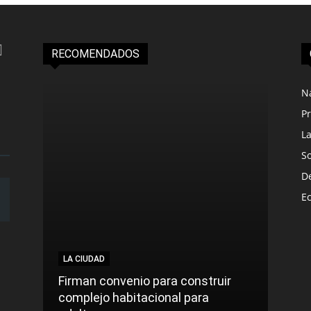
RECOMENDADOS
N
Pr
L
S
D
E
LA CIUDAD
LA C
Firman convenio para construir
complejo habitacional para
Roca