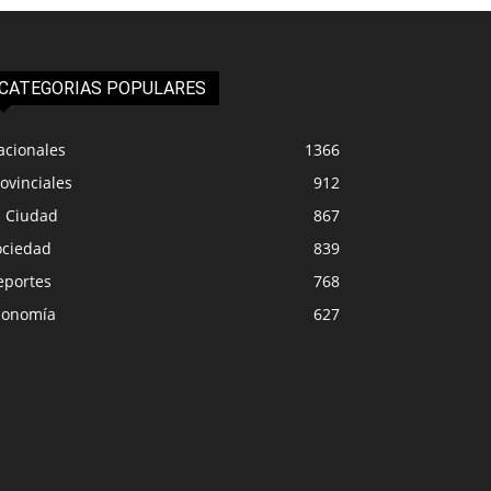
CATEGORIAS POPULARES
acionales
1366
ovinciales
912
a Ciudad
867
ociedad
839
eportes
768
conomía
627
IUDAD
LA CIUDAD
ipalidad de Plottier emitió
Más de 16 camiones
nicado oficial ante las
Senillosa la reapert