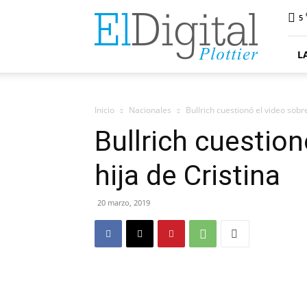
ElDigitalPlottier
5
L
Inicio
Nacionales
Bullrich cuestionó el video sobre
Bullrich cuestion
hija de Cristina
20 marzo, 2019