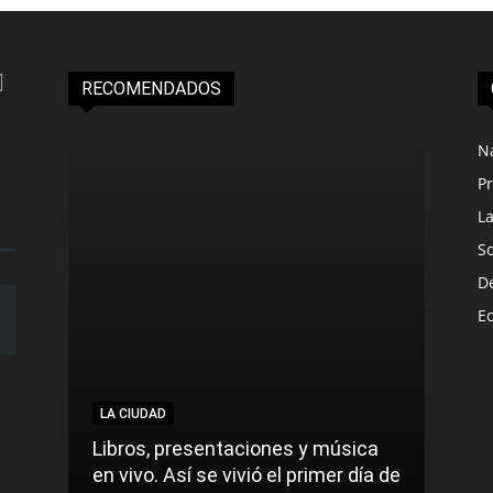
RECOMENDADOS
N
Pr
L
S
D
E
LA CIUDAD
LA C
Libros, presentaciones y música
Munic
en vivo. Así se vivió el primer día de
comu