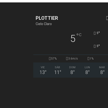
PLOTTIER
Cielo Claro
°
5
°
C
5
°
5
57%
3.6m/s
1%
VIE
SÁB
DOM
LUN
MAR
13
°
11
°
8
°
8
°
8
°