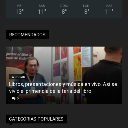
VIE
SÁB
DOM
LUN
MAR
13
°
11
°
8
°
8
°
11
°
RECOMENDADOS
LA CIUDAD
Libros, presentaciones y música en vivo. Así se
vivió el primer día de la feria del libro
o
0
CATEGORIAS POPULARES