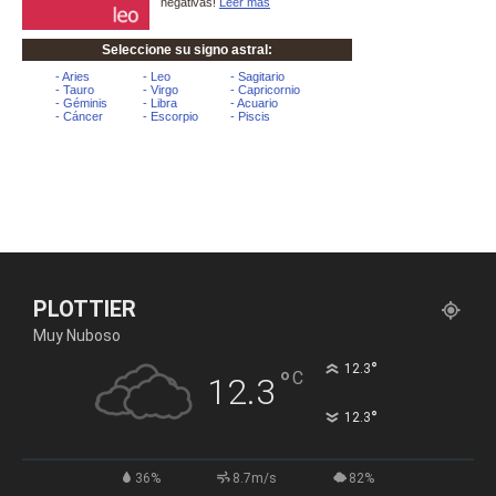
PLOTTIER
Muy Nuboso
°
12.3
°
C
12.3
°
12.3
36%
8.7m/s
82%