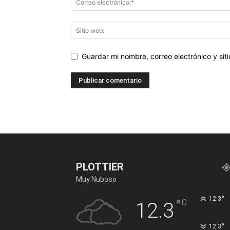
Guardar mi nombre, correo electrónico y si
PLOTTIER
Muy Nuboso
°
12.3
°
C
12.3
°
12.3