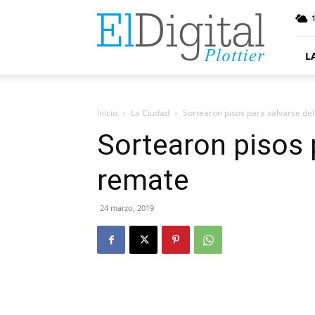
ElDigitalPlottier
L
Inicio
La Ciudad
Sortearon pisos para salvarse de
Sortearon pisos 
remate
24 marzo, 2019