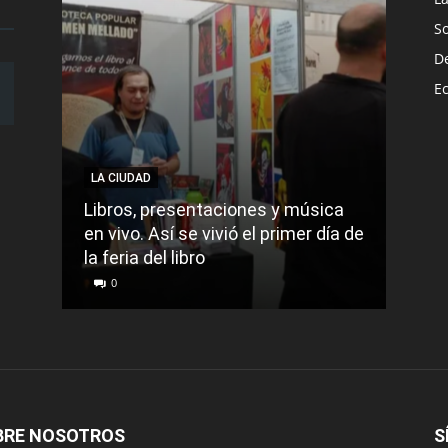
S
D
E
LA CIUDAD
LA C
Libros, presentaciones y música
Munic
en vivo. Así se vivió el primer día de
comu
la feria del libro
prec
0
0
BRE NOSOTROS
S