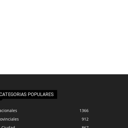
CATEGORIAS POPULARES
acionales
1366
ovinciales
912
a Ciudad
867