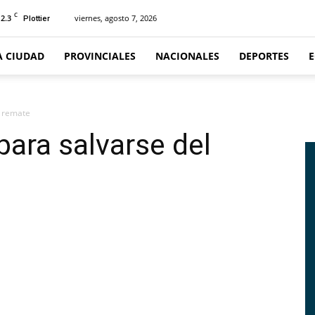
C
12.3
viernes, agosto 7, 2026
Plottier
A CIUDAD
PROVINCIALES
NACIONALES
DEPORTES
l remate
para salvarse del