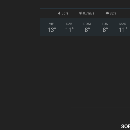
36%
8.7m/s
82%
VIE
SÁB
DOM
LUN
MAR
13
°
11
°
8
°
8
°
11
°
SO