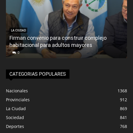
LA CIUDAD
Firman convenio para construir complejo
habitacional para adultos mayores
P
0
CATEGORIAS POPULARES
Nacionales
1368
Provinciales
912
La Ciudad
869
Sociedad
841
Deportes
768