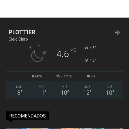
PLOTTIER
Cielo Claro
°
4.6
°
C
4.6
°
4.6
60%
5.4m/s
8%
LUN
MAR
MIÉ
JUE
VIE
8
°
11
°
10
°
12
°
10
°
RECOMENDADOS