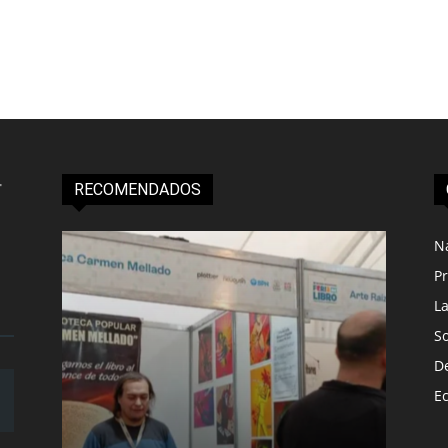
RECOMENDADOS
N
Pr
L
S
D
E