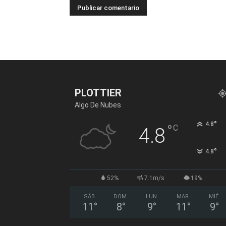
PLOTTIER
Algo De Nubes
°
4.8
°
C
4.8
°
4.8
52%
7.1m/s
19%
SÁB
DOM
LUN
MAR
MIÉ
11
°
8
°
9
°
11
°
9
°