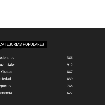
CATEGORIAS POPULARES
acionales
1366
ovinciales
912
a Ciudad
867
ociedad
839
eportes
768
conomía
627