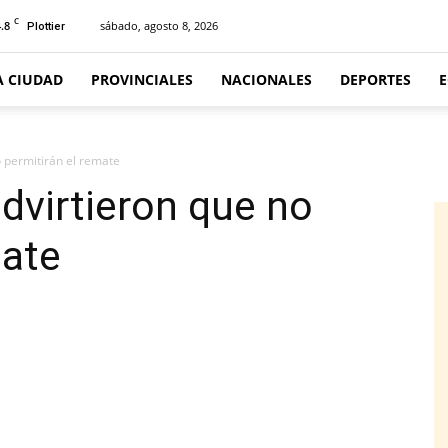
C
.8
sábado, agosto 8, 2026
Plottier
A CIUDAD
PROVINCIALES
NACIONALES
DEPORTES
o permitirán el remate
dvirtieron que no
mate