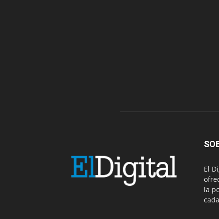
SO
El D
ofre
la p
cada