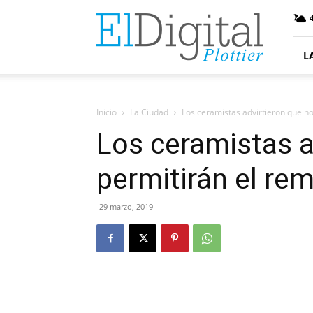
ElDigitalPlottier
4
L
Inicio
La Ciudad
Los ceramistas advirtieron que n
Los ceramistas a
permitirán el re
29 marzo, 2019