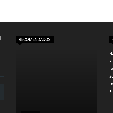
RECOMENDADOS
N
Pr
L
S
D
E