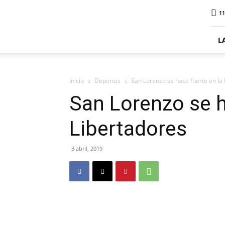
ElDigitalPlottier
11
L
Inicio
Deportes
San Lorenzo se hace fuerte en la
San Lorenzo se h
Libertadores
3 abril, 2019