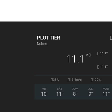
PLOTTIER
Nubes
°
11.1
°
C
11.1
°
11.1
38%
13.4m/s
100%
VIE
SÁB
DOM
LUN
MAR
10
°
11
°
8
°
9
°
11
°