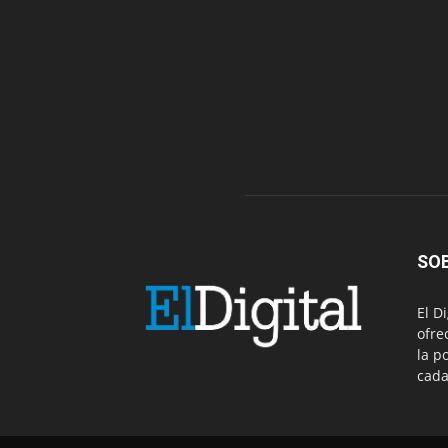
SO
El D
ofre
la p
cada