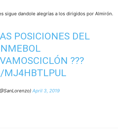
es sigue dandole alegrías a los dirigidos por Almirón.
LAS POSICIONES DEL
CONMEBOL
VAMOSCICLÓN
???
M/MJ4HBTLPUL
(@SanLorenzo)
April 3, 2019