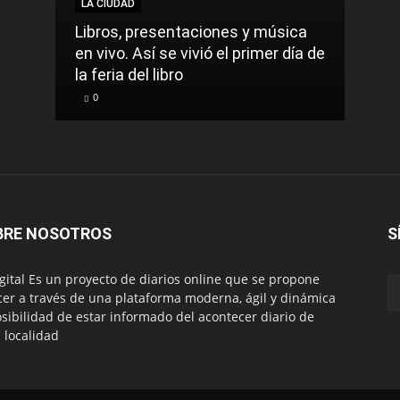
LA CIUDAD
LA C
Libros, presentaciones y música
Munic
en vivo. Así se vivió el primer día de
comu
la feria del libro
prec
0
0
BRE NOSOTROS
S
igital Es un proyecto de diarios online que se propone
cer a través de una plataforma moderna, ágil y dinámica
osibilidad de estar informado del acontecer diario de
 localidad