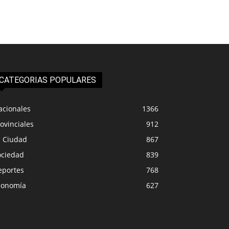
CATEGORIAS POPULARES
acionales
1366
ovinciales
912
a Ciudad
867
ociedad
839
eportes
768
conomía
627