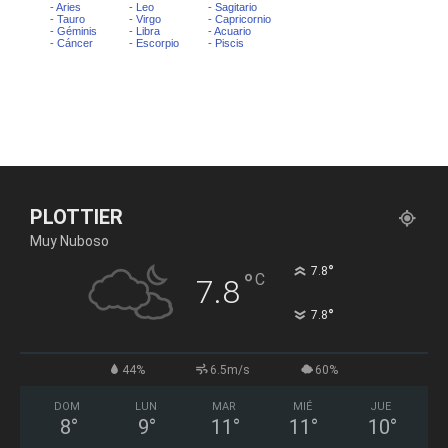
PLOTTIER
Muy Nuboso
°
7.8
°
C
7.8
°
7.8
44%
6.5m/s
60%
DOM
LUN
MAR
MIÉ
JUE
8
°
9
°
11
°
11
°
10
°