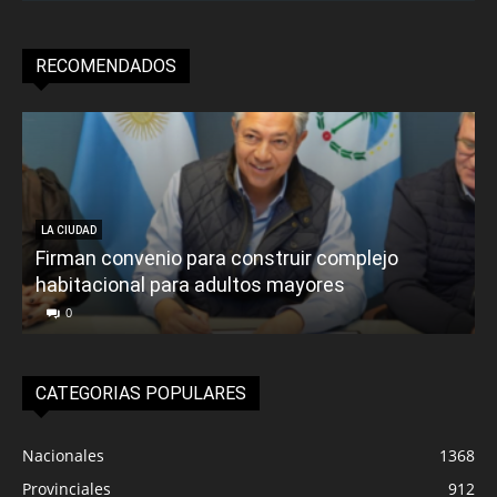
RECOMENDADOS
LA CIUDAD
Firman convenio para construir complejo
habitacional para adultos mayores
P
0
CATEGORIAS POPULARES
Nacionales
1368
Provinciales
912