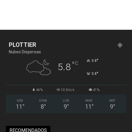
PLOTTIER
Nubes Dispersas
°
5.8
°
C
5.8
°
5.8
46%
10.5m/s
41%
SÁB
DOM
LUN
MAR
MIÉ
11
°
8
°
9
°
11
°
9
°
RECOMENDADOS