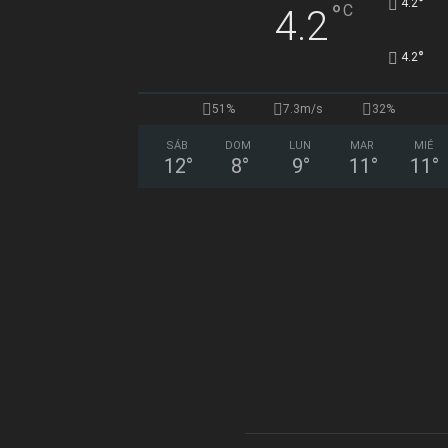
°
4.2
°
C
4.2
°
4.2
51%
7.3m/s
32%
SÁB
DOM
LUN
MAR
MIÉ
12
°
8
°
9
°
11
°
11
°