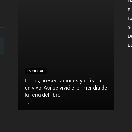
N
Pr
L
S
D
E
LA CIUDAD
LA C
Libros, presentaciones y música
Munic
en vivo. Así se vivió el primer día de
comu
la feria del libro
prec
0
0