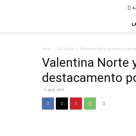
ElDigitalPlottier
4.
L
Inicio
La Ciudad
Valentina Norte ya tiene su dest
Valentina Norte 
destacamento pol
11 abril, 2019