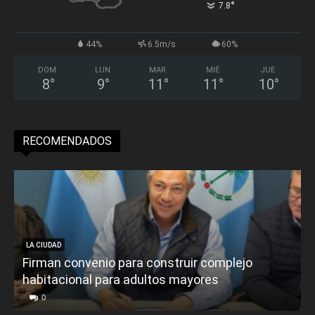
°
7.8
44%
6.5m/s
60%
DOM
LUN
MAR
MIÉ
JUE
8
°
9
°
11
°
11
°
10
°
RECOMENDADOS
LA CIUDAD
Firman convenio para construir complejo
habitacional para adultos mayores
P
0