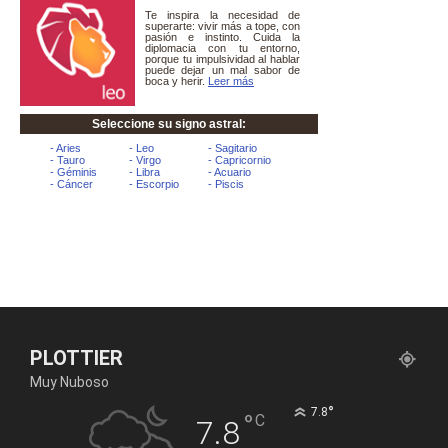
PLOTTIER
Muy Nuboso
°
7.8
°
C
7.8