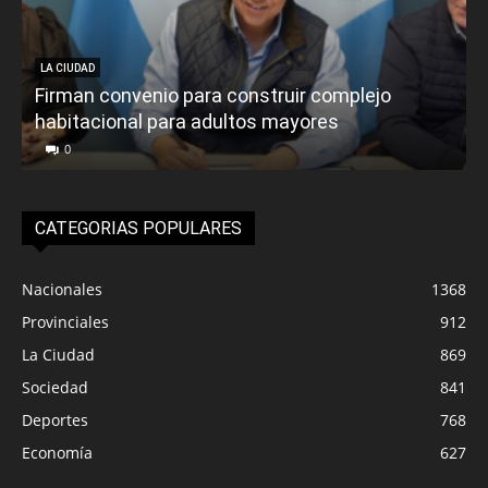
LA CIUDAD
Firman convenio para construir complejo
habitacional para adultos mayores
P
0
CATEGORIAS POPULARES
Nacionales
1368
Provinciales
912
La Ciudad
869
Sociedad
841
Deportes
768
Economía
627