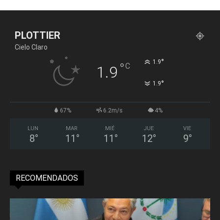
PLOTTIER
Cielo Claro
°
1.9
°
C
1.9
°
1.9
67%
6.2m/s
4%
LUN
MAR
MIÉ
JUE
VIE
8
°
11
°
11
°
12
°
9
°
RECOMENDADOS