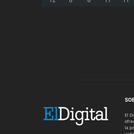
SO
El D
ofre
la p
cada