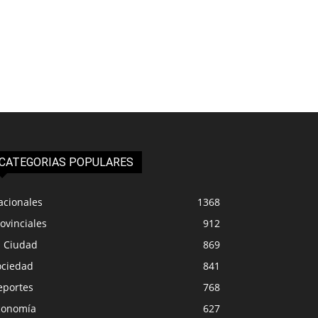
CATEGORIAS POPULARES
acionales
1368
ovinciales
912
a Ciudad
869
ociedad
841
eportes
768
conomía
627