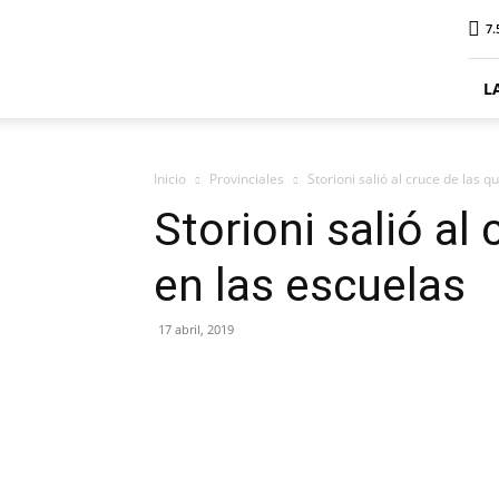
ElDigitalPlottier
7.
L
Inicio
Provinciales
Storioni salió al cruce de las 
Storioni salió al
en las escuelas
17 abril, 2019