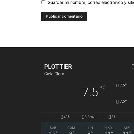
Guardar mi nombre, correo electrónico y si
PLOTTIER
Cielo Claro
°
7.5
°
C
7.5
°
7.5
40%
8.8m/s
3%
SÁB
DOM
LUN
MAR
MIÉ
12
°
8
°
8
°
11
°
11
°