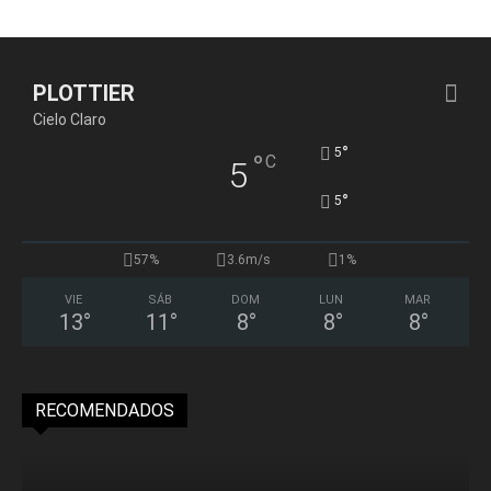
PLOTTIER
Cielo Claro
°
5
°
C
5
°
5
57%
3.6m/s
1%
VIE
SÁB
DOM
LUN
MAR
13
°
11
°
8
°
8
°
8
°
RECOMENDADOS