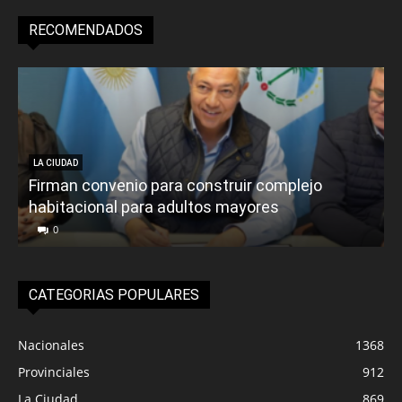
RECOMENDADOS
LA CIUDAD
Firman convenio para construir complejo
habitacional para adultos mayores
P
0
CATEGORIAS POPULARES
Nacionales
1368
Provinciales
912
La Ciudad
869