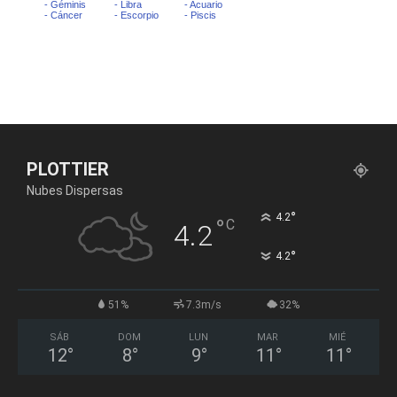
PLOTTIER
Nubes Dispersas
°
4.2
°
C
4.2
°
4.2
51%
7.3m/s
32%
SÁB
DOM
LUN
MAR
MIÉ
12
°
8
°
9
°
11
°
11
°