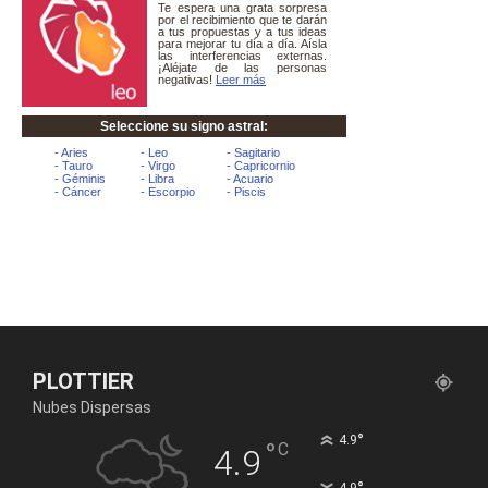
PLOTTIER
Nubes Dispersas
°
4.9
°
C
4.9
4.9