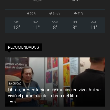
°
55%
3m/s
41%
VIE
SÁB
DOM
LUN
MAR
13
°
11
°
8
°
8
°
11
°
RECOMENDADOS
LA CIUDAD
Libros, presentaciones y música en vivo. Así se
vivió el primer día de la feria del libro
o
0