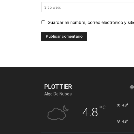
Guardar mi nombre, correo electrónico y si
PLOTTIER
Algo De Nubes
°
4.8
°
C
4.8
°
4.8