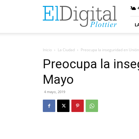
ElDigitalPlottier
4
L
Inicio
La Ciudad
Preocupa la inseguridad en Unió
Preocupa la inse
Mayo
4 mayo, 2019