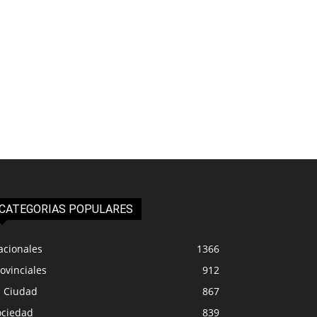
CATEGORIAS POPULARES
acionales
1366
ovinciales
912
a Ciudad
867
ociedad
839