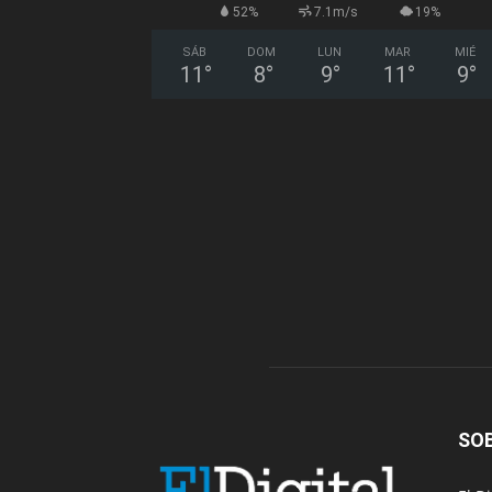
52%
7.1m/s
19%
SÁB
DOM
LUN
MAR
MIÉ
11
°
8
°
9
°
11
°
9
°
SO