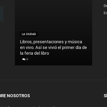
D
E
LA CIUDAD
LA C
Libros, presentaciones y música
Munic
en vivo. Así se vivió el primer día de
comu
la feria del libro
prec
0
0
BRE NOSOTROS
S