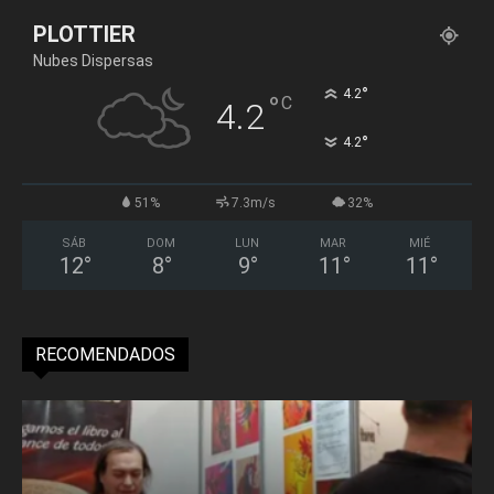
PLOTTIER
Nubes Dispersas
°
4.2
°
C
4.2
°
4.2
51%
7.3m/s
32%
SÁB
DOM
LUN
MAR
MIÉ
12
°
8
°
9
°
11
°
11
°
RECOMENDADOS