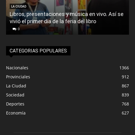
LA CIUDAD
Libros, presentaciones y música en vivo. Así se
vivió el primer día de la feria del libro
o
0
CATEGORIAS POPULARES
Nacionales
1366
Provinciales
912
La Ciudad
867
Sociedad
839
Deportes
768
Economía
627