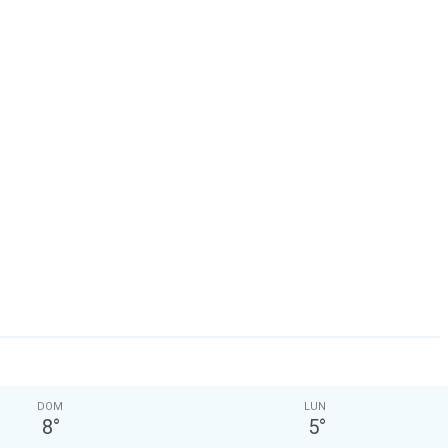
DOM
LUN
8
°
5
°