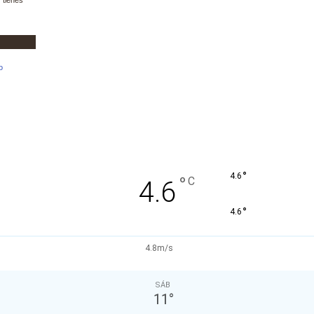
°
4.6
°
C
4.6
°
4.6
4.8m/s
SÁB
11
°