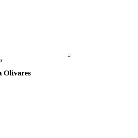
[]
es
a Olivares