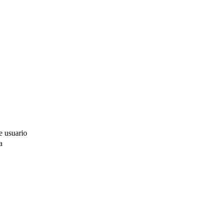
e usuario
a