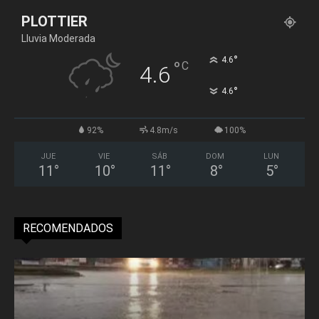
PLOTTIER
Lluvia Moderada
°
4.6
°
C
4.6
°
4.6
92%
4.8m/s
100%
JUE
VIE
SÁB
DOM
LUN
11
°
10
°
11
°
8
°
5
°
RECOMENDADOS