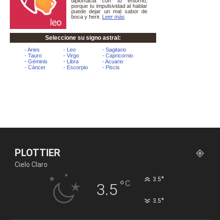
PLOTTIER
Cielo Claro
°
3.5
°
C
3.5
°
3.5