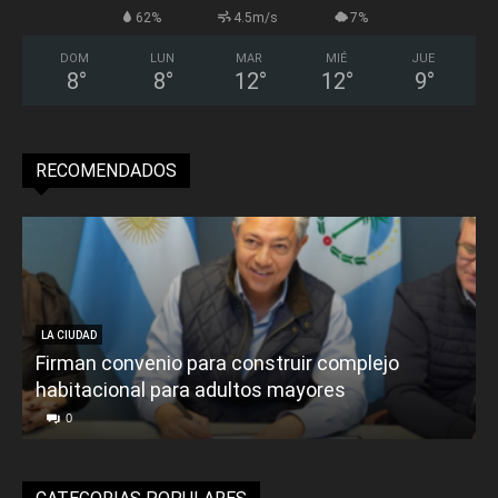
62%
4.5m/s
7%
DOM
LUN
MAR
MIÉ
JUE
8
°
8
°
12
°
12
°
9
°
RECOMENDADOS
LA CIUDAD
Firman convenio para construir complejo
habitacional para adultos mayores
P
0