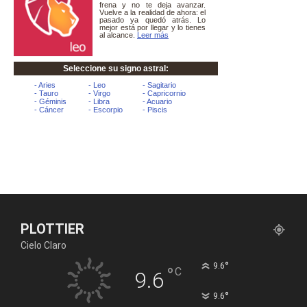
PLOTTIER
Cielo Claro
°
9.6
°
C
9.6
°
9.6