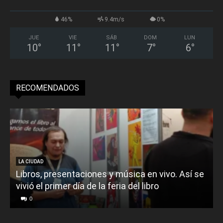
46%
9.4m/s
0%
JUE
VIE
SÁB
DOM
LUN
10
°
11
°
11
°
7
°
6
°
RECOMENDADOS
LA CIUDAD
Libros, presentaciones y música en vivo. Así se
vivió el primer día de la feria del libro
o
0