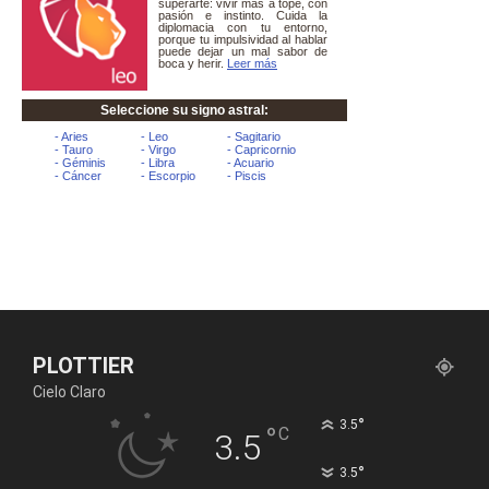
PLOTTIER
Cielo Claro
°
3.5
°
C
3.5
°
3.5