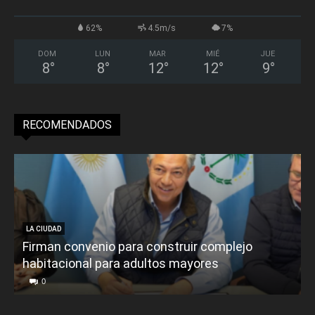
62%
4.5m/s
7%
DOM
LUN
MAR
MIÉ
JUE
8
°
8
°
12
°
12
°
9
°
RECOMENDADOS
LA CIUDAD
Firman convenio para construir complejo
habitacional para adultos mayores
P
0