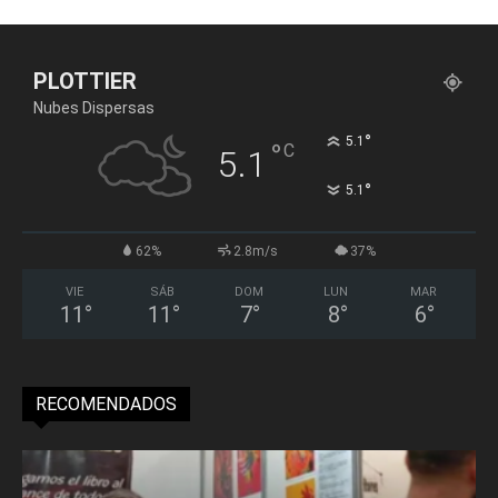
PLOTTIER
Nubes Dispersas
°
5.1
°
C
5.1
°
5.1
62%
2.8m/s
37%
VIE
SÁB
DOM
LUN
MAR
11
°
11
°
7
°
8
°
6
°
RECOMENDADOS