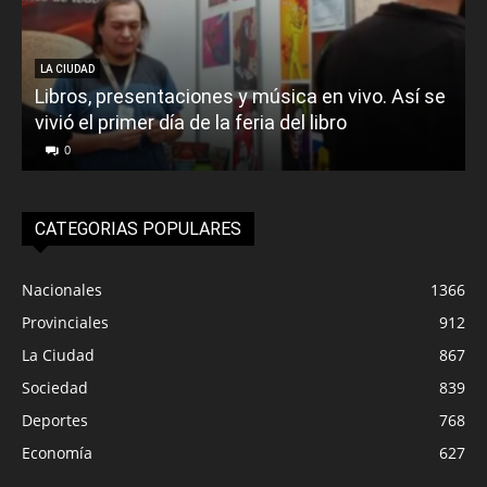
LA CIUDAD
Libros, presentaciones y música en vivo. Así se
vivió el primer día de la feria del libro
o
0
CATEGORIAS POPULARES
Nacionales
1366
Provinciales
912
La Ciudad
867
Sociedad
839
Deportes
768
Economía
627