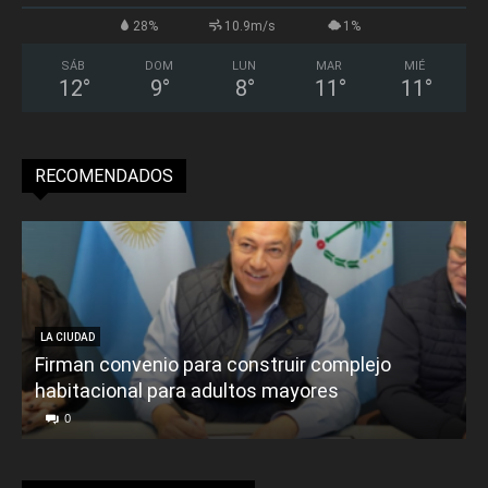
28%
10.9m/s
1%
SÁB
DOM
LUN
MAR
MIÉ
12
°
9
°
8
°
11
°
11
°
RECOMENDADOS
LA CIUDAD
Firman convenio para construir complejo
habitacional para adultos mayores
P
0