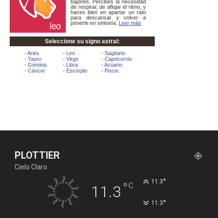
PLOTTIER
Cielo Claro
°
11.3
°
C
11.3
°
11.3