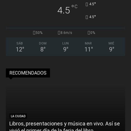
°
4.5
°
C
4.5
°
4.5
50%
8.6m/s
0%
SÁB
DOM
LUN
MAR
MIÉ
12
°
8
°
9
°
11
°
9
°
RECOMENDADOS
LA CIUDAD
Libros, presentaciones y música en vivo. Así se
vivió el primer día de la feria del libro
o