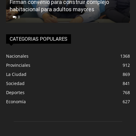
Firman convenio para construir complejo
habitacional para adultos mayores
P
0
CATEGORIAS POPULARES
Nacionales
1368
Provinciales
912
La Ciudad
869
Sociedad
841
Deportes
768
Economía
627