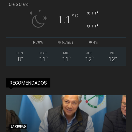
Cielo Claro
°
1.1
°
C
1.1
°
1.1
70%
6.7m/s
4%
LUN
MAR
MIÉ
JUE
VIE
8
°
11
°
11
°
12
°
12
°
RECOMENDADOS
LA CIUDAD