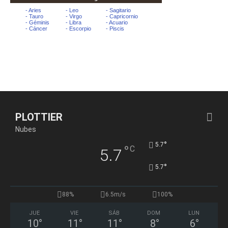
PLOTTIER
Nubes
°
5.7
°
C
5.7
°
5.7
88%
6.5m/s
100%
JUE
VIE
SÁB
DOM
LUN
10
°
11
°
11
°
8
°
6
°