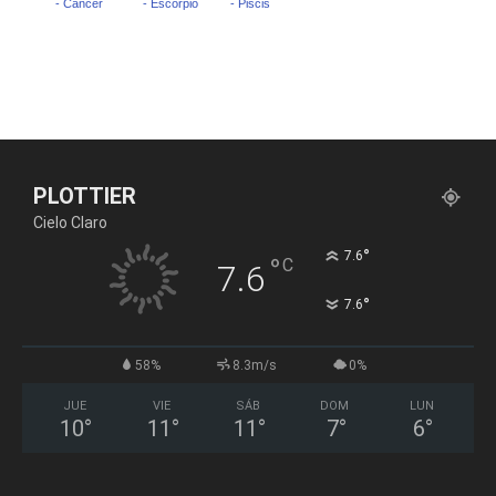
PLOTTIER
Cielo Claro
°
7.6
°
C
7.6
°
7.6
58%
8.3m/s
0%
JUE
VIE
SÁB
DOM
LUN
10
°
11
°
11
°
7
°
6
°