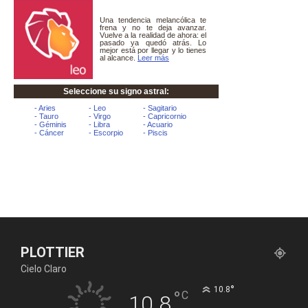
PLOTTIER
Cielo Claro
°
10.8
°
C
10.8