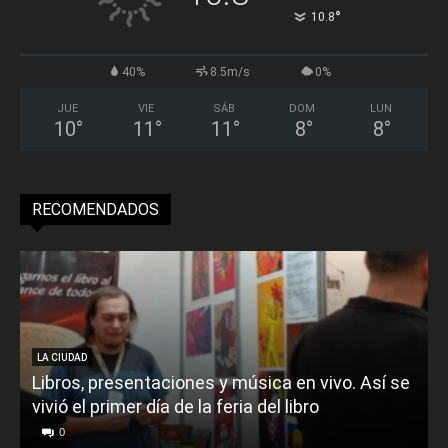
°
10.8
40%
8.5m/s
0%
JUE
VIE
SÁB
DOM
LUN
10
°
11
°
11
°
8
°
8
°
RECOMENDADOS
LA CIUDAD
Libros, presentaciones y música en vivo. Así se
vivió el primer día de la feria del libro
o
0