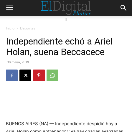
[]
Inicio
Deportes
Independiente echó a Ariel
Holan, suena Beccacece
30 mayo, 2019
BUENOS AIRES (NA) — Independiente despidió hoy a
Ariel Holan como entrenador y ya hay charlas avanzadas