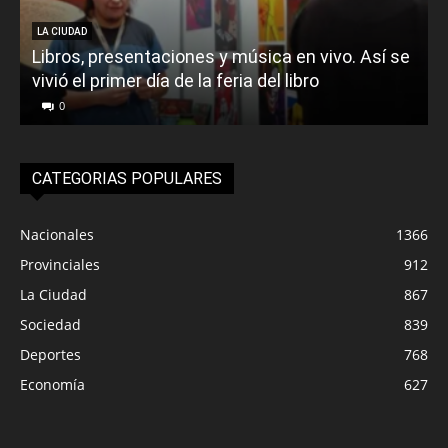
LA CIUDAD
Libros, presentaciones y música en vivo. Así se
vivió el primer día de la feria del libro
o
0
CATEGORIAS POPULARES
Nacionales
1366
Provinciales
912
La Ciudad
867
Sociedad
839
Deportes
768
Economía
627