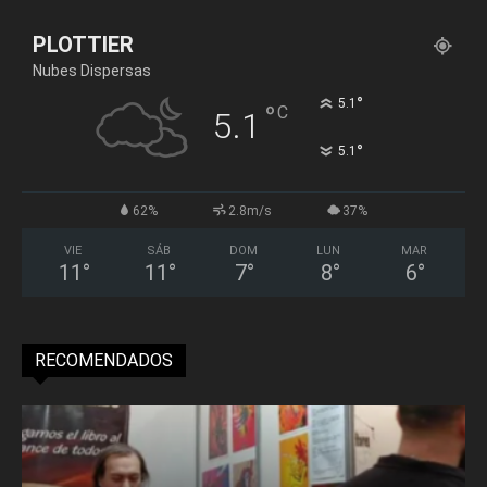
PLOTTIER
Nubes Dispersas
°
5.1
°
C
5.1
°
5.1
62%
2.8m/s
37%
VIE
SÁB
DOM
LUN
MAR
11
°
11
°
7
°
8
°
6
°
RECOMENDADOS