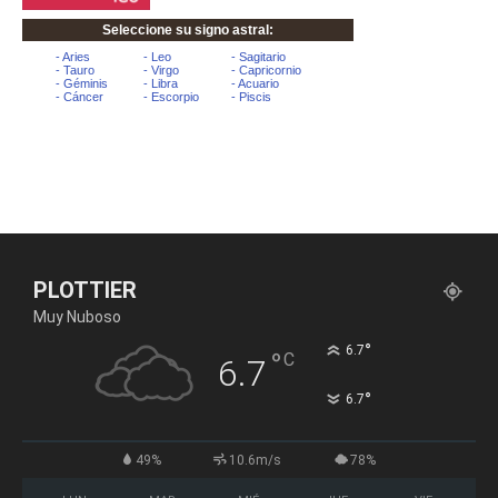
PLOTTIER
Muy Nuboso
°
6.7
°
C
6.7
°
6.7
49%
10.6m/s
78%