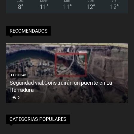
LUN
MAR
MIÉ
JUE
VIE
8
°
11
°
11
°
12
°
12
°
RECOMENDADOS
LA CIUDAD
Seguridad vial.Construirán un puente en La
Herradura
0
CATEGORIAS POPULARES